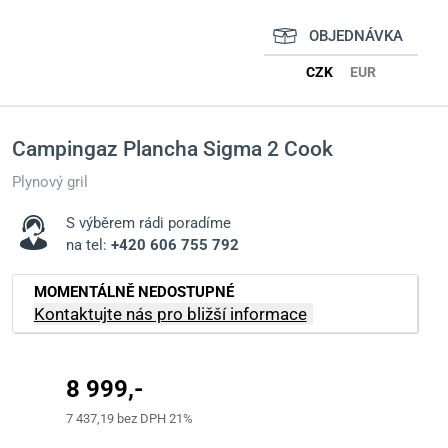
OBJEDNÁVKA
CZK
EUR
edat
Campingaz
Plancha Sigma 2 Cook
Plynový gril
S výběrem rádi poradíme
na tel:
+420 606 755 792
MOMENTÁLNĚ NEDOSTUPNÉ
Kontaktujte nás pro bližší informace
8 999,-
7 437,19 bez DPH 21%