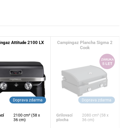
ngaz Attitude 2100 LX
Campingaz Plancha Sigma 2
Cook
Doprava zdarma
Doprava zdarma
ací
2100 cm² (58 x
Grilovací
2080 cm² (58 x
36 cm)
plocha
36 cm)