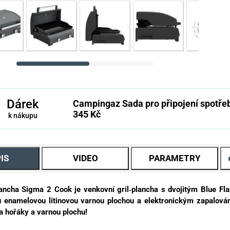
Dárek
Campingaz Sada pro připojení spotřeb
345 Kč
k nákupu
IS
VIDEO
PARAMETRY
ncha Sigma 2 Cook je venkovní gril‑plancha s dvojitým Blue Fla
u enamelovou litinovou varnou plochou a elektronickým zapalování
na hořáky a varnou plochu!