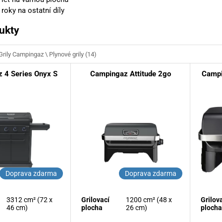
 roky na ostatní díly
ukty
Grily Campingaz
\
Plynové grily
(14)
 4 Series Onyx S
Campingaz Attitude 2go
Campi
Doprava zdarma
Doprava zdarma
3312 cm² (72 x
Grilovací
1200 cm² (48 x
Grilov
46 cm)
plocha
26 cm)
plocha