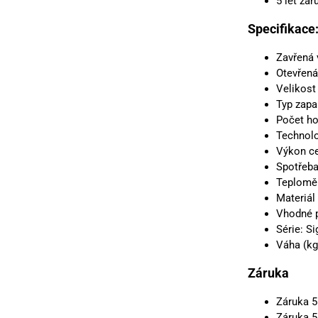
5 let zá
Specifikace
Zavřená 
Otevřená
Velikost
Typ zapa
Počet ho
Technolo
Výkon c
Spotřeba
Teploměr
Materiál
Vhodné pr
Série: S
Váha (kg
Záruka
Záruka 5
Záruka 5