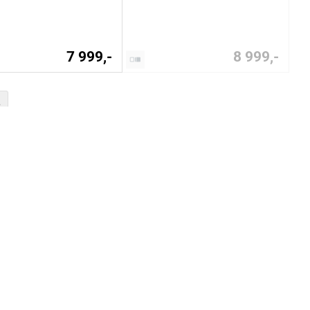
7 999,-
8 999,-
P
4