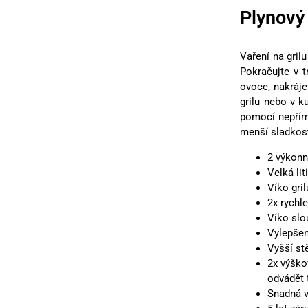
Plynový
Vaření na gril
Pokračujte v t
ovoce, nakrájen
grilu nebo v k
pomocí nepřímé
menší sladkost
2 výkonn
Velká li
Víko gri
2x rychl
Víko slo
Vylepšen
Vyšší st
2x výško
odvádět 
Snadná v