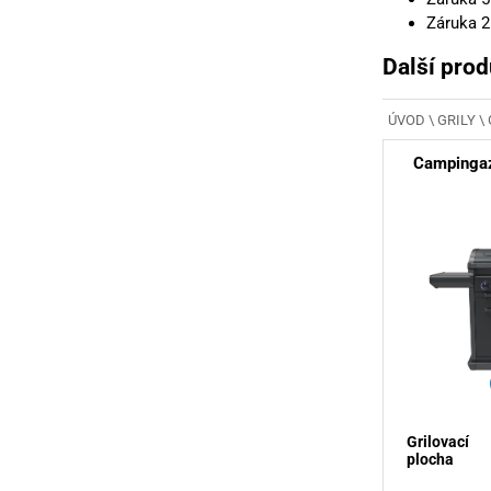
Záruka 2
Další prod
ÚVOD
\
GRILY
\
Campingaz
Grilovací
plocha