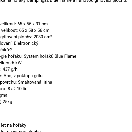
ruka na hořáky Campingaz Blue Flame a litinovou grilovací plochu.
:
velikost: 65 x 56 x 31 cm
 velikost: 65 x 58 x 56 cm
 grilovací plochy: 2080 cm²
lování: Elektronický
řáků:2
gie hořáku: Systém hořáků Blue Flame
elkem:6 kW
: 437 g/h
: Ano, v poklopu grilu
 povrchu: Smaltovaná litina
o: 8 až 10 lidí
igma
):25kg
 let na hořáky
 let na varnou plochu