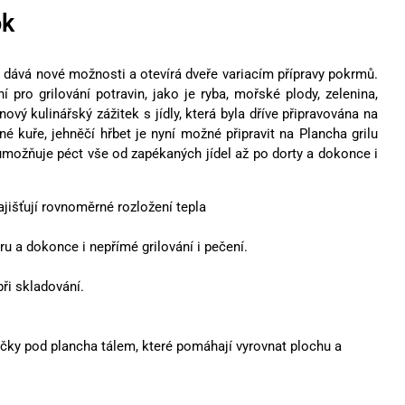
ok
 dává nové možnosti a otevírá dveře variacím přípravy pokrmů.
 pro grilování potravin, jako je ryba, mořské plody, zelenina,
ový kulinářský zážitek s jídly, která byla dříve připravována na
 kuře, jehněčí hřbet je nyní možné připravit na Plancha grilu
umožňuje péct vše od zapékaných jídel až po dorty a dokonce i
išťují rovnoměrné rozložení tepla
ru a dokonce i nepřímé grilování i pečení.
ři skladování.
líčky pod plancha tálem, které pomáhají vyrovnat plochu a