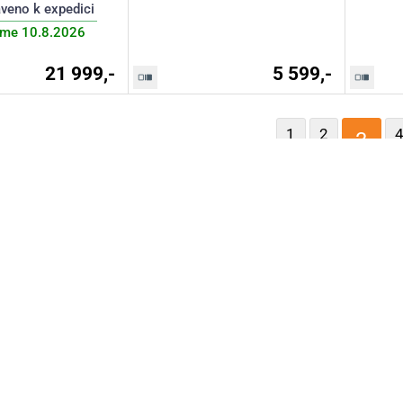
aveno k expedici
áme 10.8.2026
21 999,-
5 599,-
P
P
1
2
3