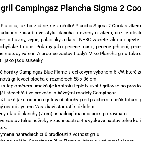
 gril Campingaz Plancha Sigma 2 Co
u Plancha, jak ho známe, se změnilo! Plancha Sigma 2 Cook s víkem
radičním způsobu ve stylu plancha otevřeným víkem, což je ideální
é potraviny, vejce, palačinky a další. NEBO zavřete víko a objevte n
uchyňské troubě. Pokrmy jako pečené maso, pečené jehněčí, pečené
 metody vaření. A proč se zastavit tady? Víko Plancha grilu také 
i, jako jsou sušenky.
é hořáky Campingaz Blue Flame s celkovým výkonem 6 kW, které zaj
tinová grilovací plocha o rozměrech 58 x 36 cm
lu s teploměrem umožňuje kontrolu teploty uvnitř grilovacího prosto
ejší předehřátí ve srovnání s běžnými modely Campingaz
uží také jako ochrana grilovací plochy před prachem a nečistotami p
ý čisticí systém Vás zbaví starostí s úklidem.
ěny okrajů planchy (7 cm) usnadňují manipulaci s potravinami.
vě nastavitelné nožičky v zadní části a 4 x výškově nastavitelné ko
tuk.
ýměna náhradních dílů prodlouží životnost grilu