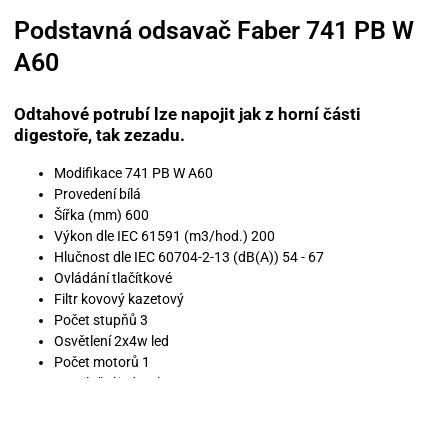
Podstavná odsavač Faber 741 PB W
A60
Odtahové potrubí lze napojit jak z horní části
digestoře, tak zezadu.
Modifikace 741 PB W A60
Provedení bílá
Šířka (mm) 600
Výkon dle IEC 61591 (m3/hod.) 200
Hlučnost dle IEC 60704-2-13 (dB(A)) 54 - 67
Ovládání tlačítkové
Filtr kovový kazetový
Počet stupňů 3
Osvětlení 2x4w led
Počet motorů 1
Ventilační jednotka -
Výkon na jednotlivé rychlostní stupně (m3/hod.) 115 | 165 |
200
Hlučnost na jednotlivé rychlostní stupně (dB(A)) 54 | 62 | 67