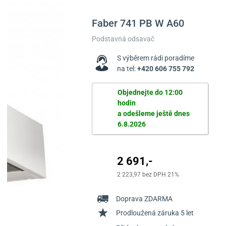
Faber
741 PB W A60
Podstavná odsavač
S výběrem rádi poradíme
na tel:
+420 606 755 792
Objednejte do 12:00
hodin
a odešleme ještě dnes
6.8.2026
2 691,-
2 223,97 bez DPH 21%
Doprava ZDARMA
Prodloužená záruka 5 let